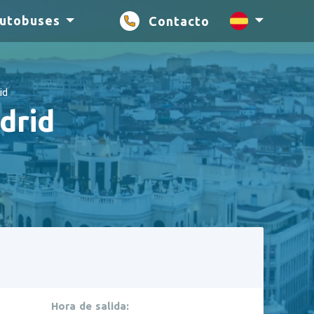
autobuses
Contacto
es
id
drid
Hora de salida: