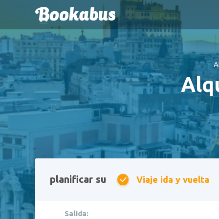
A
Alq
planificar su
Viaje ida y vuelta
Salida: