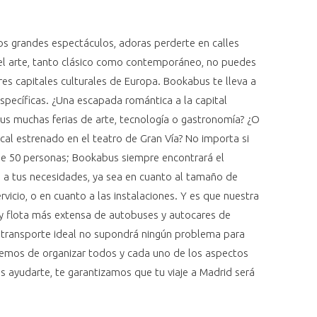
los grandes espectáculos, adoras perderte en calles
a el arte, tanto clásico como contemporáneo, no puedes
res capitales culturales de Europa. Bookabus te lleva a
pecíficas. ¿Una escapada romántica a la capital
sus muchas ferias de arte, tecnología o gastronomía? ¿O
cal estrenado en el teatro de Gran Vía? No importa si
 de 50 personas; Bookabus siempre encontrará el
 a tus necesidades, ya sea en cuanto al tamaño de
rvicio, o en cuanto a las instalaciones. Y es que nuestra
 y flota más extensa de autobuses y autocares de
u transporte ideal no supondrá ningún problema para
emos de organizar todos y cada uno de los aspectos
ejas ayudarte, te garantizamos que tu viaje a Madrid será