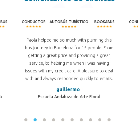
BUS
CONDUCTOR
AUTOBÚS TURÍSTICO
BOOKABUS
CON
Paola helped me so much with planning this
bus journey in Barcelona for 15 people. From
getting a great price and providing a great
service, to helping me when I was having
issues with my credit card. A pleasure to deal
with and always responded quickly to emails.
Couldnâ€™t recommend or thank enough.
guillermo
Rachel
á
Escuela Andaluza de Arte Floral